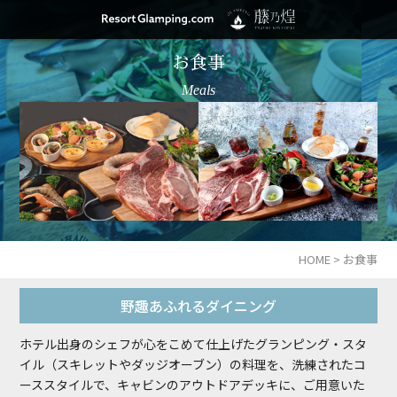
お食事
Meals
HOME
>
お食事
野趣あふれるダイニング
ホテル出身のシェフが心をこめて仕上げたグランピング・スタ
イル（スキレットやダッジオーブン）の料理を、洗練されたコ
ーススタイルで、キャビンのアウトドアデッキに、ご用意いた