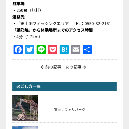
駐車場
250台（無料）
連絡先
「東山湖フィッシングエリア」TEL：
0550-82-2161
「藤乃煌」から体験場所までのアクセス時間
4分（1.7km）
Facebook
Twitter
Line
Pocket
Hatena
Email
共
有
前の記事
次の記事
過ごし方一覧
富士サファリパーク